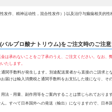
神发作、局灶性发作、精神运动性，混合性发作）) 以及治疗与癫痫相关
戊酸钠缓释(バルプロ酸ナトリウム)をご注文時のご注意
返金は承れないことをご了承のうえ、ご注文ください。なお、
換いたします。
税と通関手数料が発生します。別途配送業者から直接のご請求とな
のお届けは輸入消費税と通関手数料をお支払した後になり、そ
、用法・用量、副作用等をご案内することは禁じられておりま
せん。すべて日本国外への発送（輸出）になりますので、日本