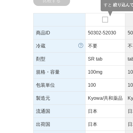
比較する
すと
絞り込ん
商品ID
50302-52030
50
冷蔵
不要
不
剤型
SR tab
ta
規格・容量
100mg
1
包装単位
100
1
製造元
Kyowa/共和薬品
K
流通国
日本
日
出荷国
日本
日