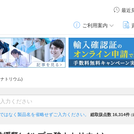
最近
ご利用案内
ロ酸ナトリウム)
)ではなく
製品名を省略せずご入力ください。
総取扱点数 16,314件