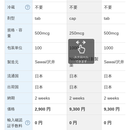
冷蔵
不要
不要
不要
剤型
tab
cap
tab
規格・容
500mcg
250mcg
500mcg
量
包装単位
100
1000
1000
スクロール
Nisshinn/日新製
Sawai/沢井
Sawai/沢井
製造元
できます
薬
流通国
日本
日本
日本
出荷国
日本
日本
日本
納期
2 weeks
2 weeks
2 weeks
価格
2,900 円
9,300 円
9,300 円
輸入確認
0 円
0 円
0 円
証手数料