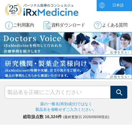
日本語
ご利用案内
資料ダウンロード
よくある質問
検索
薬の一般名(有効成分)ではなく
製品名を省略せずご入力ください。
総取扱点数 16,324件
(最終更新日
2026/08/08現在)