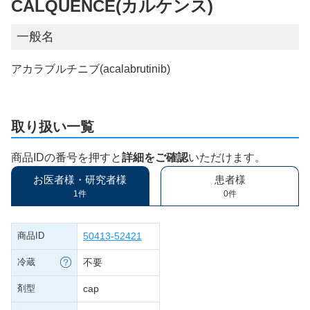
CALQUENCE(カルケンス)
一般名
アカラブルチニブ(acalabrutinib)
取り扱い一覧
商品IDの番号を押すと
詳細をご確認
いただけます。
お医者様・研究者様
患者様
1件
0件
商品ID
50413-52421
冷蔵
不要
剤型
cap