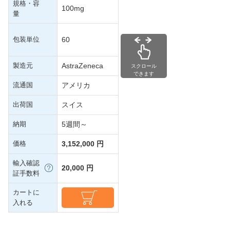
規格・容
100mg
量
包装単位
60
製造元
AstraZeneca
スクロール
できます
流通国
アメリカ
出荷国
スイス
納期
5週間～
価格
3,152,000 円
輸入確認
20,000 円
証手数料
カートに
入れる