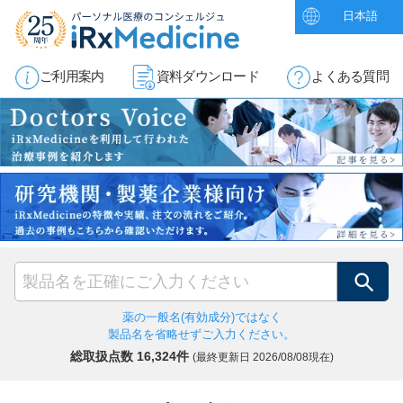
日本語
ご利用案内
資料ダウンロード
よくある質問
検索
薬の一般名(有効成分)ではなく
製品名を省略せずご入力ください。
総取扱点数 16,324件
(最終更新日
2026/08/08現在)