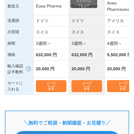
スクロール
Aveo
Eusa Pharma
Eusa Pharma
製造元
できます
Pharmaceutic
流通国
ドイツ
ドイツ
アメリカ
出荷国
スイス
スイス
スイス
納期
3週間～
3週間～
4週間～
価格
632,000 円
632,000 円
5,502,000 円
輸入確認
20,000 円
20,000 円
20,000 円
証手数料
カートに
入れる
＼無料でご相談・納期確認・お見積り／