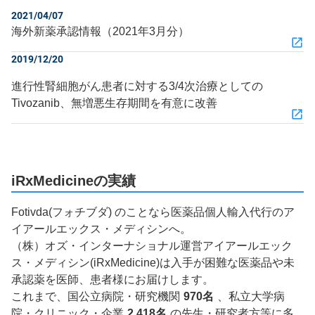
2021/04/07
海外新薬承認情報（2021年3月分）
2019/12/20
進行性腎細胞がん患者に対する3/4次治療としての
Tivozanib、無増悪生存期間を有意に改善
iRxMedicineの実績
Fotivda(フォチブダ) のことなら医薬品個人輸入代行のア
イアールエックス・メディシンへ。
（株）オズ・インターナショナル運営アイアールエック
ス・メディシン(iRxMedicine)は入手が困難な医薬品や未
承認薬を医師、患者様にお届けします。
これまで、国公立病院・研究機関
970名
、私立大学病
院・クリニック・企業
2,418名
の先生・研究者方等に多