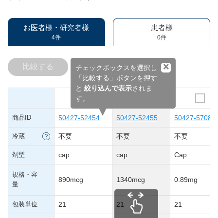
お医者様・研究者様
患者様
4件
0件
×
比較する
チェックボックスを選択し
「比較する」ボタンを押す
と
絞り込んで表示
されま
す。
商品ID
50427-52454
50427-52455
50427-57085
冷蔵
不要
不要
不要
剤型
cap
cap
Cap
規格・容
890mcg
1340mcg
0.89mg
量
包装単位
21
21
21