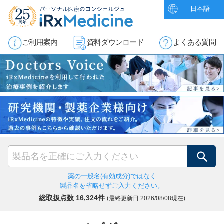
日本語
ご利用案内
資料ダウンロード
よくある質問
検索
薬の一般名(有効成分)ではなく
製品名を省略せずご入力ください。
総取扱点数 16,324件
(最終更新日
2026/08/08現在)