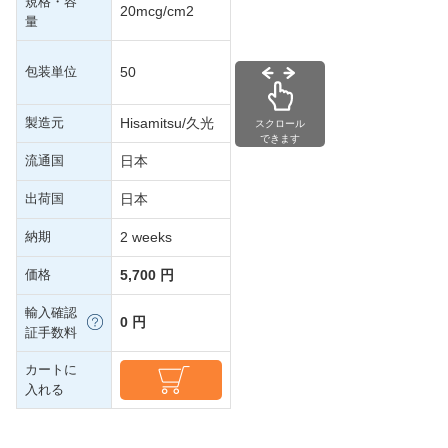
規格・容
20mcg/cm2
量
包装単位
50
製造元
Hisamitsu/久光
スクロール
できます
流通国
日本
出荷国
日本
納期
2 weeks
価格
5,700 円
輸入確認
0 円
証手数料
カートに
入れる