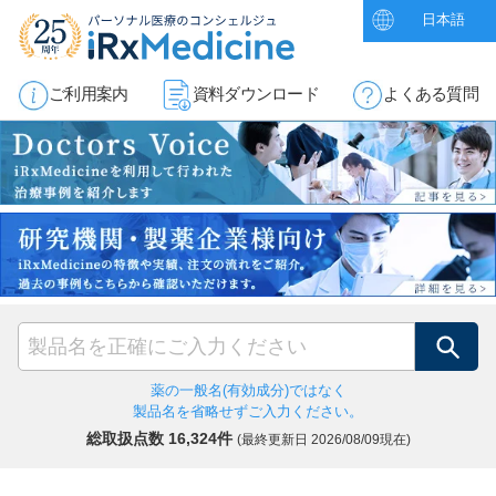
日本語
ご利用案内
資料ダウンロード
よくある質問
検索
薬の一般名(有効成分)ではなく
製品名を省略せずご入力ください。
総取扱点数 16,324件
(最終更新日
2026/08/09現在)