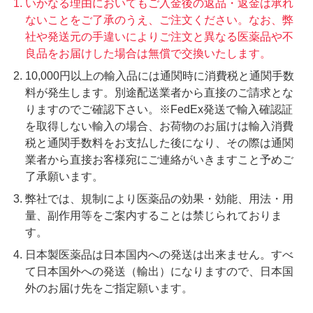
いかなる理由においてもご入金後の返品・返金は承れ
ないことをご了承のうえ、ご注文ください。なお、弊
社や発送元の手違いによりご注文と異なる医薬品や不
良品をお届けした場合は無償で交換いたします。
10,000円以上の輸入品には通関時に消費税と通関手数
料が発生します。別途配送業者から直接のご請求とな
りますのでご確認下さい。※FedEx発送で輸入確認証
を取得しない輸入の場合、お荷物のお届けは輸入消費
税と通関手数料をお支払した後になり、その際は通関
業者から直接お客様宛にご連絡がいきますこと予めご
了承願います。
弊社では、規制により医薬品の効果・効能、用法・用
量、副作用等をご案内することは禁じられておりま
す。
日本製医薬品は日本国内への発送は出来ません。すべ
て日本国外への発送（輸出）になりますので、日本国
外のお届け先をご指定願います。