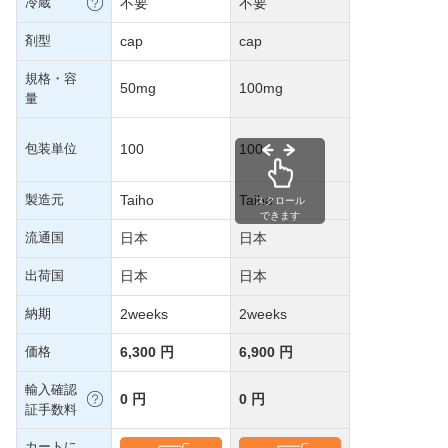
冷蔵
不要
不要
剤型
cap
cap
規格・容
50mg
100mg
量
包装単位
100
100
製造元
Taiho
Taiho
スクロール
できます
流通国
日本
日本
出荷国
日本
日本
納期
2weeks
2weeks
価格
6,300 円
6,900 円
輸入確認
0 円
0 円
証手数料
カートに