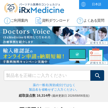
日本語
ご利用案内
資料ダウンロード
よくある質問
検索
薬の一般名(有効成分)ではなく
製品名を省略せずご入力ください。
総取扱点数 16,314件
(最終更新日
2026/08/06現在)