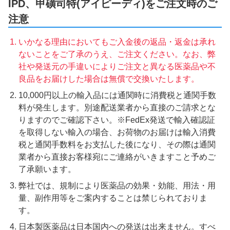
IPD、甲磺司特(アイピーディ)をご注文時のご
注意
いかなる理由においてもご入金後の返品・返金は承れ
ないことをご了承のうえ、ご注文ください。なお、弊
社や発送元の手違いによりご注文と異なる医薬品や不
良品をお届けした場合は無償で交換いたします。
10,000円以上の輸入品には通関時に消費税と通関手数
料が発生します。別途配送業者から直接のご請求とな
りますのでご確認下さい。※FedEx発送で輸入確認証
を取得しない輸入の場合、お荷物のお届けは輸入消費
税と通関手数料をお支払した後になり、その際は通関
業者から直接お客様宛にご連絡がいきますこと予めご
了承願います。
弊社では、規制により医薬品の効果・効能、用法・用
量、副作用等をご案内することは禁じられておりま
す。
日本製医薬品は日本国内への発送は出来ません。すべ