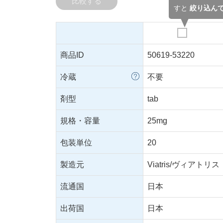
比較する
すと
絞り込ん
商品ID
50619-53220
冷蔵
不要
剤型
tab
規格・容量
25mg
包装単位
20
製造元
Viatris/ヴィアトリス
流通国
日本
出荷国
日本