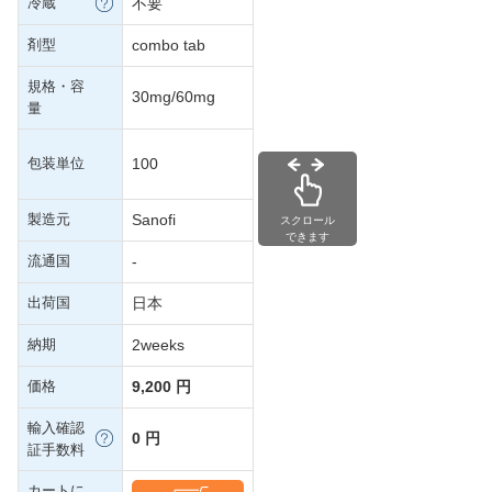
冷蔵
不要
剤型
combo tab
規格・容
30mg/60mg
量
包装単位
100
製造元
Sanofi
スクロール
できます
流通国
-
出荷国
日本
納期
2weeks
価格
9,200 円
輸入確認
0 円
証手数料
カートに