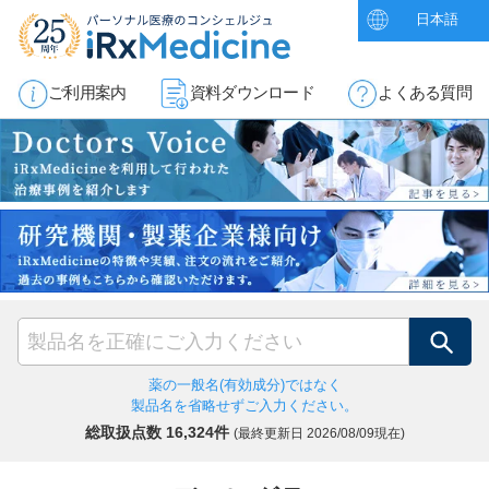
日本語
ご利用案内
資料ダウンロード
よくある質問
検索
薬の一般名(有効成分)ではなく
製品名を省略せずご入力ください。
総取扱点数 16,324件
(最終更新日
2026/08/09現在)