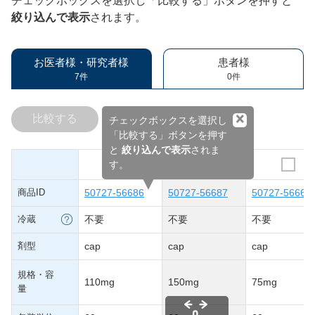
チェックボックスを選択し「比較する」ボタンを押すと
絞り込んで表示
されます。
お医者様・研究者様
患者様
7件
0件
×
比較する
チェックボックスを選択し
「比較する」ボタンを押す
と
絞り込んで表示
されま
す。
商品ID
50727-56686
50727-56687
50727-56665
冷蔵
不要
不要
不要
剤型
cap
cap
cap
規格・容
110mg
150mg
75mg
量