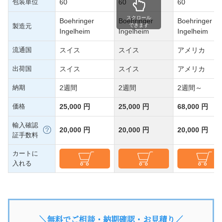
包装単位
60
60
60
スクロール
Boehringer
Boehringer
Boehringer
製造元
できます
Ingelheim
Ingelheim
Ingelheim
流通国
スイス
スイス
アメリカ
出荷国
スイス
スイス
アメリカ
納期
2週間
2週間
2週間～
価格
25,000 円
25,000 円
68,000 円
輸入確認
20,000 円
20,000 円
20,000 円
証手数料
カートに
入れる
＼無料でご相談・納期確認・お見積り／