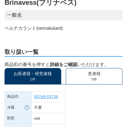
Brinavess(ブリナベス)
一般名
ベルナカラント(vernakalant)
取り扱い一覧
商品IDの番号を押すと
詳細をご確認
いただけます。
お医者様・研究者様
患者様
1件
0件
商品ID
50768-53738
冷蔵
不要
剤型
vial