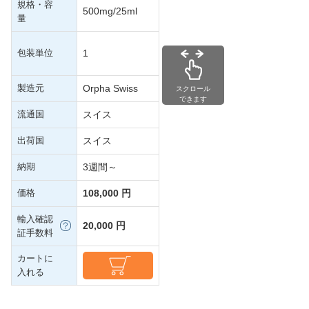
規格・容
500mg/25ml
量
包装単位
1
製造元
Orpha Swiss
スクロール
できます
流通国
スイス
出荷国
スイス
納期
3週間～
価格
108,000 円
輸入確認
20,000 円
証手数料
カートに
入れる