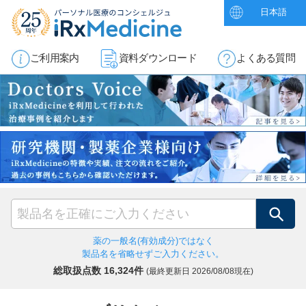
日本語
ご利用案内
資料ダウンロード
よくある質問
検索
薬の一般名(有効成分)ではなく
製品名を省略せずご入力ください。
総取扱点数 16,324件
(最終更新日
2026/08/08現在)