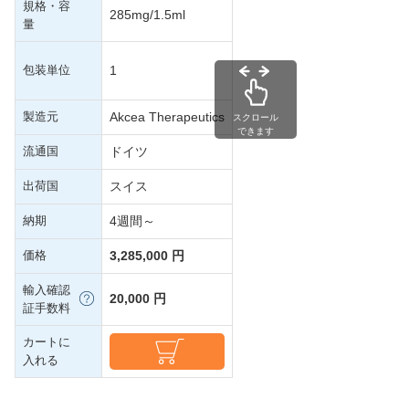
規格・容
285mg/1.5ml
量
包装単位
1
製造元
Akcea Therapeutics
スクロール
できます
流通国
ドイツ
出荷国
スイス
納期
4週間～
価格
3,285,000 円
輸入確認
20,000 円
証手数料
カートに
入れる