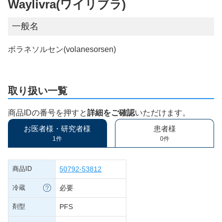
Waylivra(ワイリブラ)
一般名
ボラネソルセン(volanesorsen)
取り扱い一覧
商品IDの番号を押すと
詳細をご確認
いただけます。
お医者様・研究者様
患者様
1件
0件
商品ID
50792-53812
冷蔵
必要
剤型
PFS