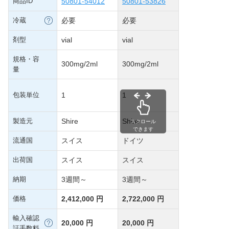
商品ID
50801-54012
50801-53826
冷蔵
必要
必要
剤型
vial
vial
規格・容
300mg/2ml
300mg/2ml
量
包装単位
1
1
製造元
Shire
Shire
スクロール
できます
流通国
スイス
ドイツ
出荷国
スイス
スイス
納期
3週間～
3週間～
価格
2,412,000 円
2,722,000 円
輸入確認
20,000 円
20,000 円
証手数料