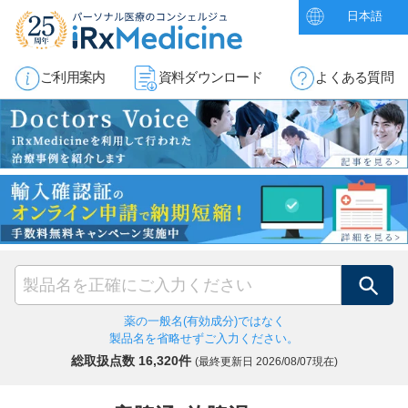
日本語
ご利用案内
資料ダウンロード
よくある質問
検索
薬の一般名(有効成分)ではなく
製品名を省略せずご入力ください。
総取扱点数 16,320件
(最終更新日
2026/08/07現在)