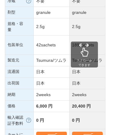
冷蔵
不要
不要
剤型
granule
granule
規格・容
2.5g
2.5g
量
包装単位
42sachets
189sachets
製造元
Tsumura/ツムラ
Tsumura/ツムラ
スクロール
できます
流通国
日本
日本
出荷国
日本
日本
納期
2weeks
2weeks
価格
6,000 円
20,400 円
輸入確認
0 円
0 円
証手数料
カートに