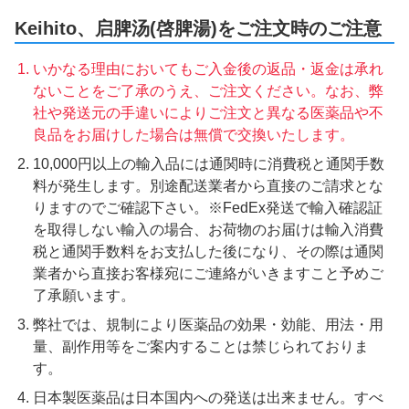
Keihito、启脾汤(啓脾湯)をご注文時のご注意
いかなる理由においてもご入金後の返品・返金は承れ
ないことをご了承のうえ、ご注文ください。なお、弊
社や発送元の手違いによりご注文と異なる医薬品や不
良品をお届けした場合は無償で交換いたします。
10,000円以上の輸入品には通関時に消費税と通関手数
料が発生します。別途配送業者から直接のご請求とな
りますのでご確認下さい。※FedEx発送で輸入確認証
を取得しない輸入の場合、お荷物のお届けは輸入消費
税と通関手数料をお支払した後になり、その際は通関
業者から直接お客様宛にご連絡がいきますこと予めご
了承願います。
弊社では、規制により医薬品の効果・効能、用法・用
量、副作用等をご案内することは禁じられておりま
す。
日本製医薬品は日本国内への発送は出来ません。すべ