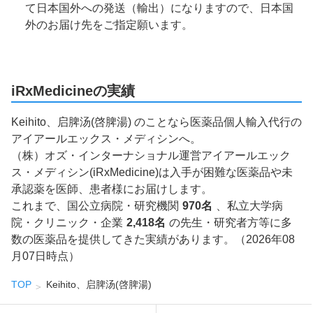
て日本国外への発送（輸出）になりますので、日本国
外のお届け先をご指定願います。
iRxMedicineの実績
Keihito、启脾汤(啓脾湯) のことなら医薬品個人輸入代行の
アイアールエックス・メディシンへ。
（株）オズ・インターナショナル運営アイアールエック
ス・メディシン(iRxMedicine)は入手が困難な医薬品や未
承認薬を医師、患者様にお届けします。
これまで、国公立病院・研究機関
970名
、私立大学病
院・クリニック・企業
2,418名
の先生・研究者方等に多
数の医薬品を提供してきた実績があります。（2026年08
月07日時点）
TOP
Keihito、启脾汤(啓脾湯)