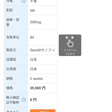
冷蔵
不要
剤型
tab
規格・容
200mg
量
包装単位
84
製造元
Sanofi/サノフィ
スクロール
できます
流通国
日本
出荷国
日本
納期
2 weeks
価格
35,500 円
輸入確認
0 円
証手数料
カートに