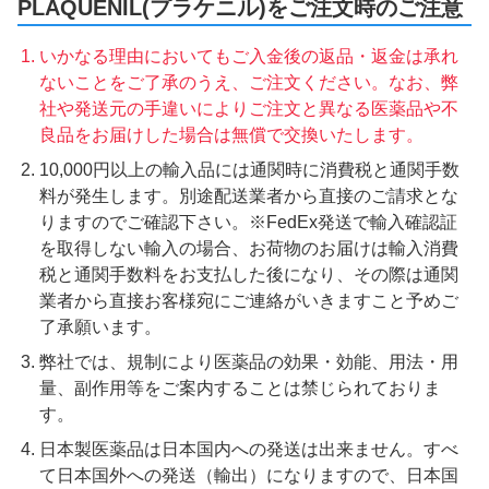
PLAQUENIL(プラケニル)をご注文時のご注意
いかなる理由においてもご入金後の返品・返金は承れ
ないことをご了承のうえ、ご注文ください。なお、弊
社や発送元の手違いによりご注文と異なる医薬品や不
良品をお届けした場合は無償で交換いたします。
10,000円以上の輸入品には通関時に消費税と通関手数
料が発生します。別途配送業者から直接のご請求とな
りますのでご確認下さい。※FedEx発送で輸入確認証
を取得しない輸入の場合、お荷物のお届けは輸入消費
税と通関手数料をお支払した後になり、その際は通関
業者から直接お客様宛にご連絡がいきますこと予めご
了承願います。
弊社では、規制により医薬品の効果・効能、用法・用
量、副作用等をご案内することは禁じられておりま
す。
日本製医薬品は日本国内への発送は出来ません。すべ
て日本国外への発送（輸出）になりますので、日本国