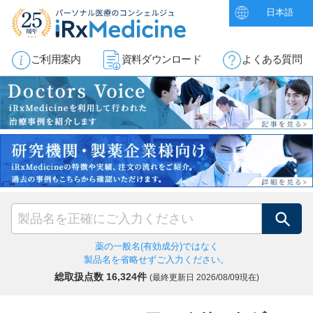
日本語
ご利用案内
資料ダウンロード
よくある質問
検索
薬の一般名(有効成分)ではなく
製品名を省略せずご入力ください。
総取扱点数 16,324件
(最終更新日
2026/08/09現在)