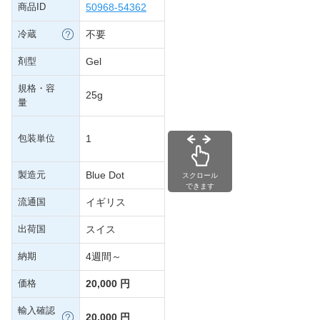
商品ID
50968-54362
冷蔵
不要
剤型
Gel
規格・容
25g
量
包装単位
1
製造元
Blue Dot
スクロール
できます
流通国
イギリス
出荷国
スイス
納期
4週間～
価格
20,000 円
輸入確認
20,000 円