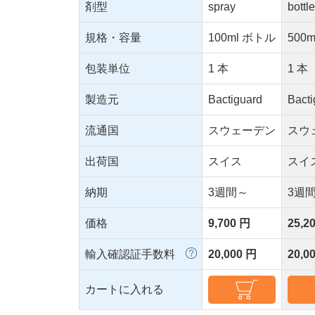
剤型
spray
bottl
規格・容量
100ml ボトル
500
包装単位
1 本
1 本
製造元
Bactiguard
Bacti
流通国
スウェーデン
スウ
出荷国
スイス
スイ
納期
3週間～
3週
価格
9,700 円
25,2
輸入確認証手数料
20,000 円
20,0
カートに入れる