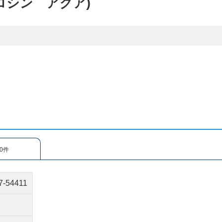
ドロシン アクア)
0件
7-54411