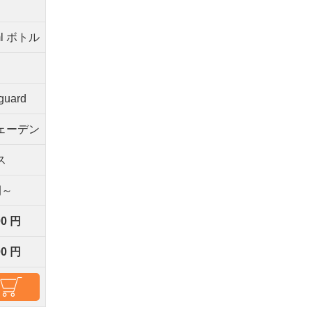
e
ml ボトル
guard
ェーデン
ス
間～
00 円
00 円