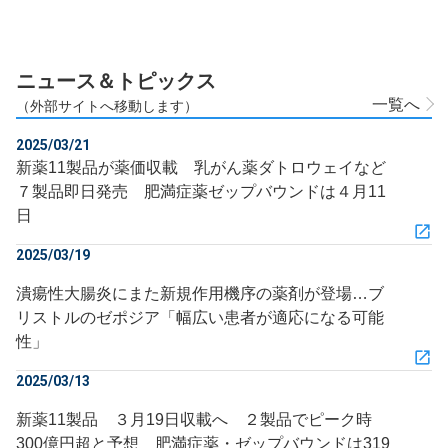
ニュース＆トピックス
一覧へ
（外部サイトへ移動します）
2025/03/21
新薬11製品が薬価収載 乳がん薬ダトロウェイなど
７製品即日発売 肥満症薬ゼップバウンドは４月11
日
2025/03/19
潰瘍性大腸炎にまた新規作用機序の薬剤が登場…ブ
リストルのゼポジア「幅広い患者が適応になる可能
性」
2025/03/13
新薬11製品 ３月19日収載へ ２製品でピーク時
300億円超と予想 肥満症薬・ゼップバウンドは319