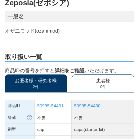
Zeposia(ゼポシア)
一般名
オザ二モッド(ozanimod)
取り扱い一覧
商品IDの番号を押すと
詳細をご確認
いただけます。
お医者様・研究者様
患者様
2件
0件
商品ID
50995-54431
50995-54430
冷蔵
不要
不要
剤型
cap
caps(starter kit)