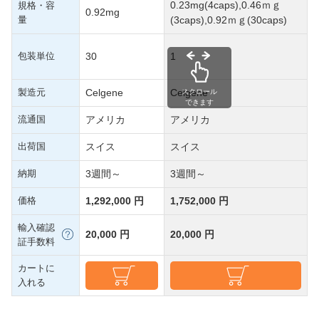
0.23mg(4caps),0.46ｍｇ
規格・容
0.92mg
量
(3caps),0.92ｍｇ(30caps)
包装単位
30
1
製造元
Celgene
Celgene
スクロール
できます
流通国
アメリカ
アメリカ
出荷国
スイス
スイス
納期
3週間～
3週間～
価格
1,292,000 円
1,752,000 円
輸入確認
20,000 円
20,000 円
証手数料
カートに
入れる