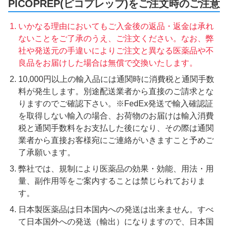
PICOPREP(ピコプレップ)をご注文時のご注意
いかなる理由においてもご入金後の返品・返金は承れ
ないことをご了承のうえ、ご注文ください。なお、弊
社や発送元の手違いによりご注文と異なる医薬品や不
良品をお届けした場合は無償で交換いたします。
10,000円以上の輸入品には通関時に消費税と通関手数
料が発生します。別途配送業者から直接のご請求とな
りますのでご確認下さい。※FedEx発送で輸入確認証
を取得しない輸入の場合、お荷物のお届けは輸入消費
税と通関手数料をお支払した後になり、その際は通関
業者から直接お客様宛にご連絡がいきますこと予めご
了承願います。
弊社では、規制により医薬品の効果・効能、用法・用
量、副作用等をご案内することは禁じられておりま
す。
日本製医薬品は日本国内への発送は出来ません。すべ
て日本国外への発送（輸出）になりますので、日本国