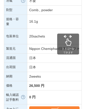
冷蔵
不要
剤型
Comb., powder
規格・容
16.1g
量
包装単位
20sachets
製造元
Nippon Chemiphar/日本ケミファ
スクロール
できます
流通国
日本
出荷国
日本
納期
2weeks
価格
26,500 円
輸入確認
0 円
証手数料
カートに