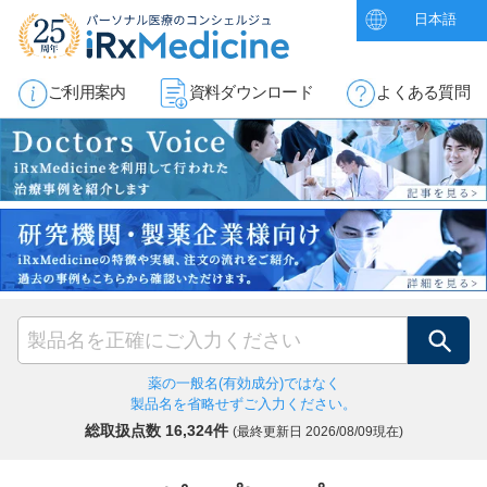
日本語
ご利用案内
資料ダウンロード
よくある質問
検索
薬の一般名(有効成分)ではなく
製品名を省略せずご入力ください。
総取扱点数 16,324件
(最終更新日
2026/08/09現在)