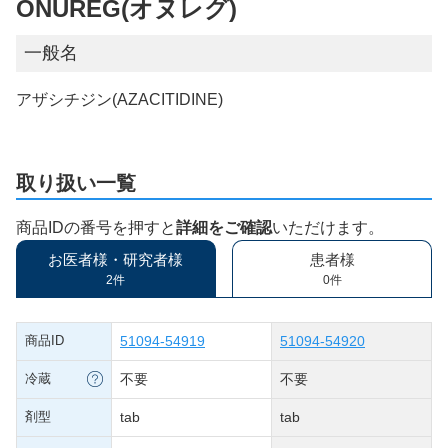
ONUREG(オヌレグ)
一般名
アザシチジン(AZACITIDINE)
取り扱い一覧
商品IDの番号を押すと
詳細をご確認
いただけます。
お医者様・研究者様
患者様
2件
0件
商品ID
51094-54919
51094-54920
冷蔵
不要
不要
剤型
tab
tab