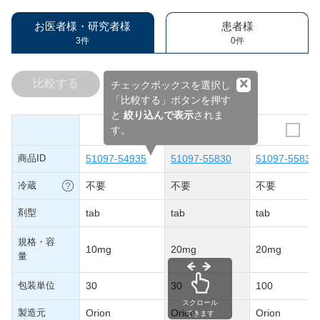
お医者様・研究者様
患者様
3件
0件
×
比較する
チェックボックスを選択し
「比較する」ボタンを押す
と
絞り込んで表示
されま
す。
商品ID
51097-54935
51097-55830
51097-55831
冷蔵
不要
不要
不要
剤型
tab
tab
tab
規格・容
10mg
20mg
20mg
量
包装単位
30
30
100
スクロール
製造元
Orion
Orion
Orion
できます