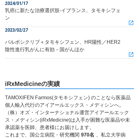
2024/01/17
乳癌に新たな治療選択肢‐イブランス、タモキシフェ
ン
2023/02/27
パルボシクリブ＋タモキシフェン、HR陽性／HER2
陰性進行乳がんに有効－国がんほか
iRxMedicineの実績
TAMOXIFEN Farmos(タモキシフェン) のことなら医薬品
個人輸入代行のアイアールエックス・メディシンへ。
（株）オズ・インターナショナル運営アイアールエック
ス・メディシン(iRxMedicine)は入手が困難な医薬品や未
承認薬を医師、患者様にお届けします。
これまで、国公立病院・研究機関
970名
、私立大学病