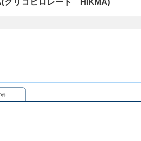
KMA(グリコピロレート HIKMA)
0件