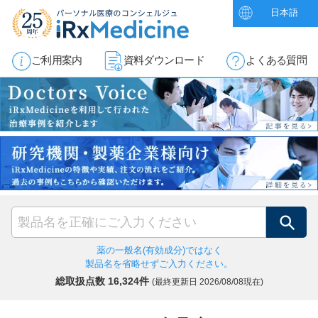
日本語
ご利用案内
資料ダウンロード
よくある質問
検索
薬の一般名(有効成分)ではなく
製品名を省略せずご入力ください。
総取扱点数 16,324件
(最終更新日
2026/08/08現在)