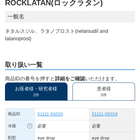
ROCKLATAN(ロックラタン)
一般名
ネタルスジル、ラタノプロスト(netarsudil and
latanoprost)
取り扱い一覧
商品IDの番号を押すと
詳細をご確認
いただけます。
お医者様・研究者様
患者様
2件
0件
商品ID
51111-55020
51111-55019
冷蔵
必要
必要
剤型
eye drop
eye drop