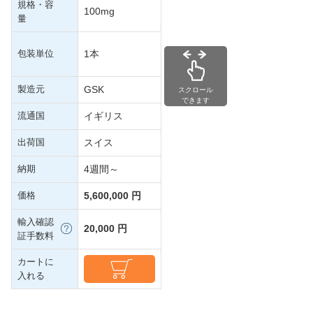
規格・容
100mg
量
包装単位
1本
製造元
GSK
スクロール
できます
流通国
イギリス
出荷国
スイス
納期
4週間～
価格
5,600,000 円
輸入確認
20,000 円
証手数料
カートに
入れる