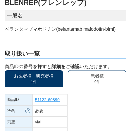
BLENREP(ブレンレップ)
一般名
ベランタマブマホドチン(belantamab mafodotin-blmf)
取り扱い一覧
商品IDの番号を押すと
詳細をご確認
いただけます。
お医者様・研究者様
患者様
1件
0件
商品ID
51122-60890
冷蔵
必要
剤型
vial