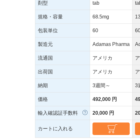
剤型
tab
ta
規格・容量
68.5mg
1
包装単位
60
6
製造元
Adamas Pharma
A
流通国
アメリカ
出荷国
アメリカ
納期
3週間～
3
価格
492,000 円
4
輸入確認証手数料
20,000 円
2
カートに入れる