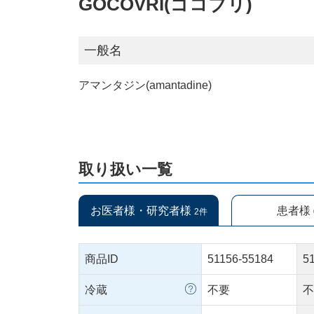
GOCOVRI(ゴコブリ)
一般名
アマンタジン(amantadine)
取り扱い一覧
お医者様・研究者様
患者様
2件
商品ID
51156-55184
5
冷蔵
不要