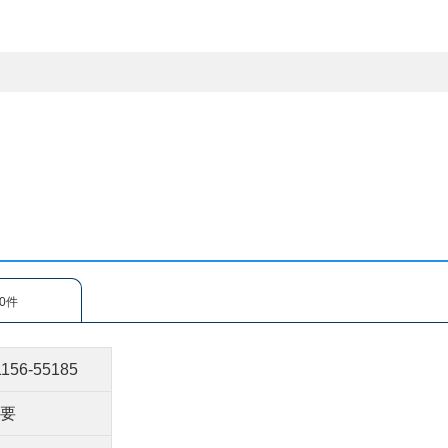
0件
1156-55185
不要